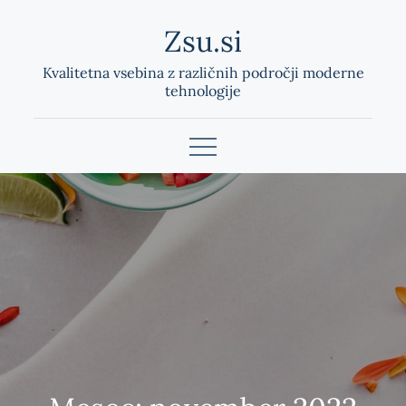
Skip
Zsu.si
to
content
Kvalitetna vsebina z različnih področji moderne
tehnologije