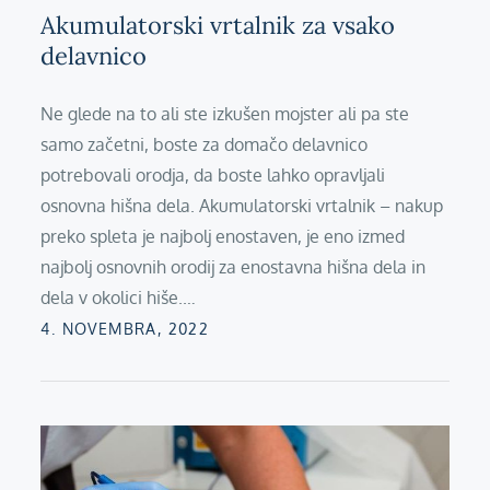
Akumulatorski vrtalnik za vsako
delavnico
Ne glede na to ali ste izkušen mojster ali pa ste
samo začetni, boste za domačo delavnico
potrebovali orodja, da boste lahko opravljali
osnovna hišna dela. Akumulatorski vrtalnik – nakup
preko spleta je najbolj enostaven, je eno izmed
najbolj osnovnih orodij za enostavna hišna dela in
dela v okolici hiše.…
Posted
4. NOVEMBRA, 2022
on