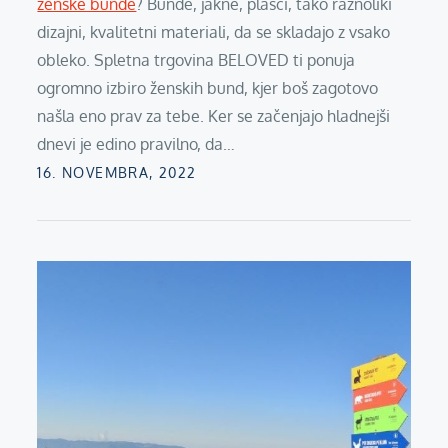
ženske bunde
? Bunde, jakne, plašči, tako raznoliki
dizajni, kvalitetni materiali, da se skladajo z vsako
obleko. Spletna trgovina BELOVED ti ponuja
ogromno izbiro ženskih bund, kjer boš zagotovo
našla eno prav za tebe. Ker se začenjajo hladnejši
dnevi je edino pravilno, da…
Posted
16. NOVEMBRA, 2022
on