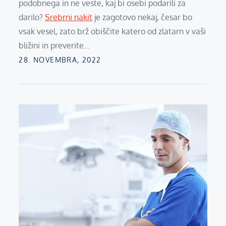
podobnega in ne veste, kaj bi osebi podarili za
darilo?
Srebrni nakit
je zagotovo nekaj, česar bo
vsak vesel, zato brž obiščite katero od zlatarn v vaši
bližini in preverite…
Posted
28. NOVEMBRA, 2022
on