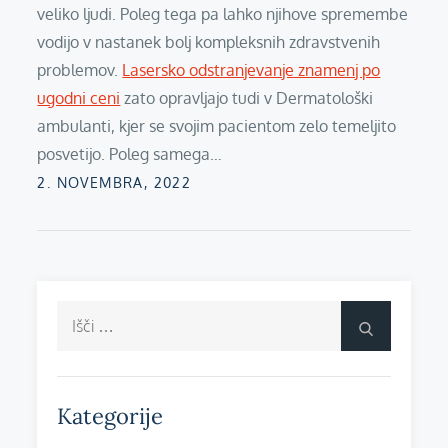
veliko ljudi. Poleg tega pa lahko njihove spremembe
vodijo v nastanek bolj kompleksnih zdravstvenih
problemov.
Lasersko odstranjevanje znamenj po
ugodni ceni
zato opravljajo tudi v Dermatološki
ambulanti, kjer se svojim pacientom zelo temeljito
posvetijo. Poleg samega…
Posted
2. NOVEMBRA, 2022
on
Išči:
Išči
Kategorije