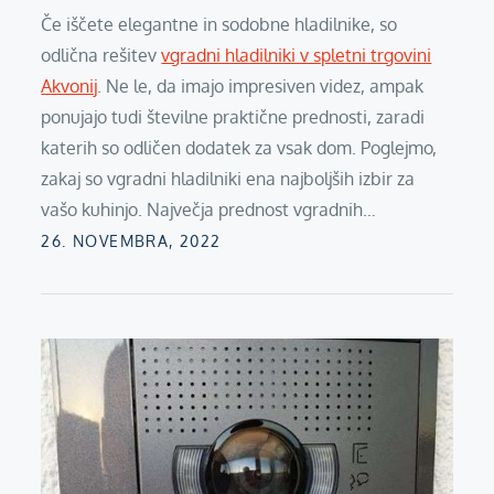
Če iščete elegantne in sodobne hladilnike, so
odlična rešitev
vgradni hladilniki v spletni trgovini
Akvonij
. Ne le, da imajo impresiven videz, ampak
ponujajo tudi številne praktične prednosti, zaradi
katerih so odličen dodatek za vsak dom. Poglejmo,
zakaj so vgradni hladilniki ena najboljših izbir za
vašo kuhinjo. Največja prednost vgradnih…
Posted
26. NOVEMBRA, 2022
on