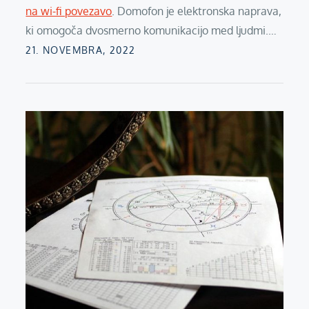
na wi-fi povezavo
. Domofon je elektronska naprava,
ki omogoča dvosmerno komunikacijo med ljudmi.…
Posted
21. NOVEMBRA, 2022
on