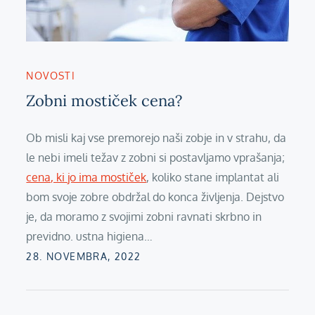
NOVOSTI
Zobni mostiček cena?
Ob misli kaj vse premorejo naši zobje in v strahu, da
le nebi imeli težav z zobni si postavljamo vprašanja;
cena, ki jo ima mostiček
, koliko stane implantat ali
bom svoje zobre obdržal do konca življenja. Dejstvo
je, da moramo z svojimi zobni ravnati skrbno in
previdno. ustna higiena…
Posted
28. NOVEMBRA, 2022
on