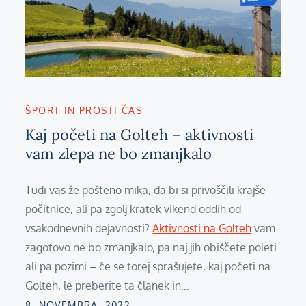
ŠPORT IN PROSTI ČAS
Kaj početi na Golteh – aktivnosti
vam zlepa ne bo zmanjkalo
Tudi vas že pošteno mika, da bi si privoščili krajše
počitnice, ali pa zgolj kratek vikend oddih od
vsakodnevnih dejavnosti?
Aktivnosti na Golteh
vam
zagotovo ne bo zmanjkalo, pa naj jih obiščete poleti
ali pa pozimi – če se torej sprašujete, kaj početi na
Golteh, le preberite ta članek in…
Posted
8. NOVEMBRA, 2022