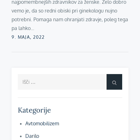
najpomembnejših zdravnikov za ženske. Zelo dobro
vemo je, da so redni obiski pri ginekologu nujno
potrebni. Pomaga nam ohranjati zdravje, poleg tega
pa lahko…
Posted
9. MAJA, 2022
on
Išči:
Išči
Kategorije
Avtomobilizem
Darilo