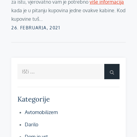
za istu, vjerovatno vam je potrebno
više informacija
kada je u pitanju kupovina jedne ovakve kabine. Kod
kupovine tuš…
Posted
26. FEBRUARJA, 2021
on
Išči:
Išči
Kategorije
Avtomobilizem
Darilo
Dom in vrt