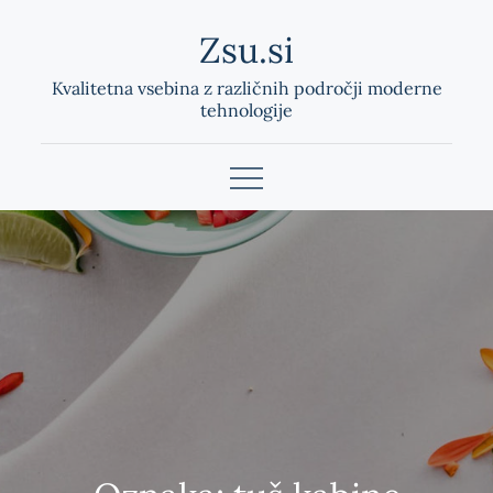
Skip
Zsu.si
to
content
Kvalitetna vsebina z različnih področji moderne
tehnologije