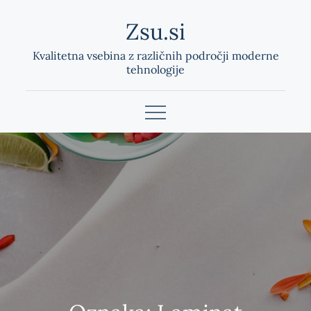
Skip
Zsu.si
to
content
Kvalitetna vsebina z različnih področji moderne
tehnologije