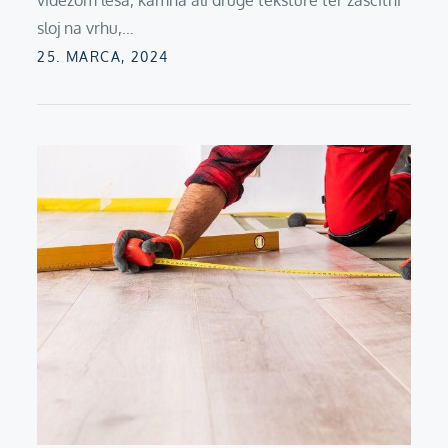
videzom lesa, kamna ali druge teksture ter zaščitni
sloj na vrhu,…
Posted
25. MARCA, 2024
on