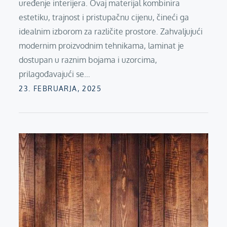
uređenje interijera. Ovaj materijal kombinira
estetiku, trajnost i pristupačnu cijenu, čineći ga
idealnim izborom za različite prostore. Zahvaljujući
modernim proizvodnim tehnikama, laminat je
dostupan u raznim bojama i uzorcima,
prilagođavajući se…
Posted
23. FEBRUARJA, 2025
on