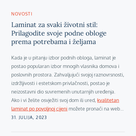
NOVOSTI
Laminat za svaki životni stil:
Prilagodite svoje podne obloge
prema potrebama i željama
Kada je u pitanju izbor podnih obloga, laminat je
postao popularan izbor mnogih vlasnika domova i
poslovnih prostora. Zahvaljujući svojoj raznovrsnosti,
izdržljivosti i estetskom privlačnosti, postao je
neizostavni dio suvremenih unutarnjih uređenja.
Ako i vi želite osvježiti svoj dom ili ured,
kvalitetan
laminat po povoljnoj cijeni
možete pronaći na web…
Posted
31. JULIJA, 2023
on