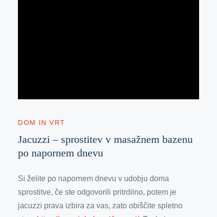
DOM IN VRT
Jacuzzi – sprostitev v masažnem bazenu
po napornem dnevu
Si želite po napornem dnevu v udobju doma
sprostitve, če ste odgovorili pritrdilno, potem je
jacuzzi prava izbira za vas, zato obiščite spletno