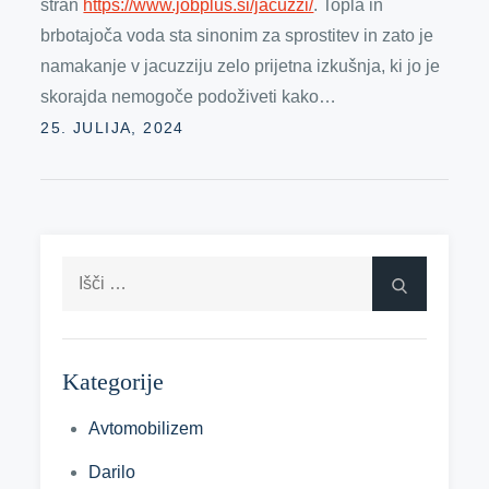
stran
https://www.jobplus.si/jacuzzi/
. Topla in
brbotajoča voda sta sinonim za sprostitev in zato je
namakanje v jacuzziju zelo prijetna izkušnja, ki jo je
skorajda nemogoče podoživeti kako…
Posted
25. JULIJA, 2024
on
Išči:
Išči
Kategorije
Avtomobilizem
Darilo