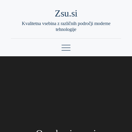
Skip
Zsu.si
to
content
Kvalitetna vsebina z različnih področji moderne
tehnologije