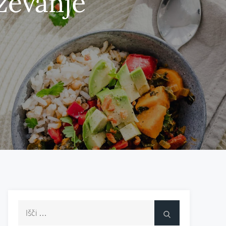
ževanje
Išči:
Išči