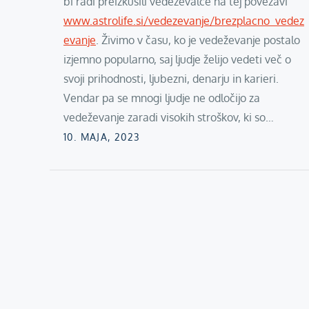
bi radi preizkusili vedeževalce na tej povezavi
www.astrolife.si/vedezevanje/brezplacno_vedez
evanje
. Živimo v času, ko je vedeževanje postalo
izjemno popularno, saj ljudje želijo vedeti več o
svoji prihodnosti, ljubezni, denarju in karieri.
Vendar pa se mnogi ljudje ne odločijo za
vedeževanje zaradi visokih stroškov, ki so…
Posted
10. MAJA, 2023
on