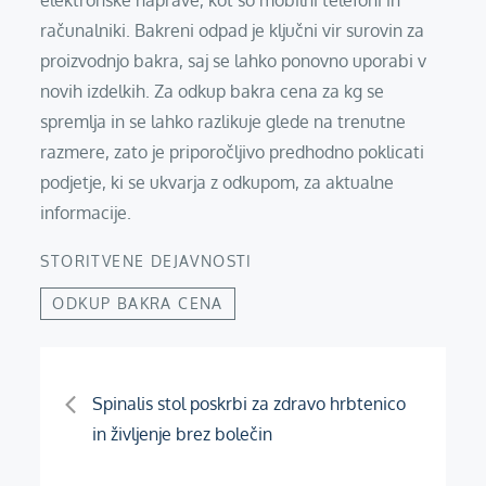
elektronske naprave, kot so mobilni telefoni in
računalniki. Bakreni odpad je ključni vir surovin za
proizvodnjo bakra, saj se lahko ponovno uporabi v
novih izdelkih. Za odkup bakra cena za kg se
spremlja in se lahko razlikuje glede na trenutne
razmere, zato je priporočljivo predhodno poklicati
podjetje, ki se ukvarja z odkupom, za aktualne
informacije.
STORITVENE DEJAVNOSTI
ODKUP BAKRA CENA
Navigacija
Spinalis stol poskrbi za zdravo hrbtenico
in življenje brez bolečin
prispevka