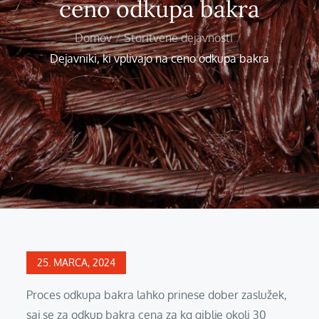
ceno odkupa bakra
Domov
Storitvene dejavnosti
Dejavniki, ki vplivajo na ceno odkupa bakra
Posted
25. MARCA, 2024
on
Proces odkupa bakra lahko prinese dober zaslužek,
saj se za odkup bakra cena za kg giblje okoli 30