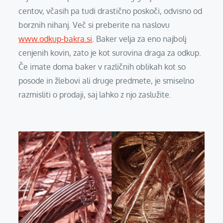
centov, včasih pa tudi drastično poskoči, odvisno od
borznih nihanj. Več si preberite na naslovu
www.odkup-bakra.si
. Baker velja za eno najbolj
cenjenih kovin, zato je kot surovina draga za odkup.
Če imate doma baker v različnih oblikah kot so
posode in žlebovi ali druge predmete, je smiselno
razmisliti o prodaji, saj lahko z njo zaslužite.