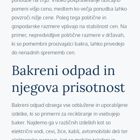
ponudbe na trgu. Visoko povpraševanje običajno
pomeni višjo ceno, medtem ko večja ponudba lahko
povzroči nižje cene. Poleg tega politične in
gospodarske razmere vplivajo na stabilnost cen. Na
primer, nepredvidljive politične razmere v državah,
ki so pomembni proizvajalci bakra, lahko privedejo
do nenadnih sprememb cen.
Bakreni odpad in
njegova prisotnost
Bakreni odpad obsega vse odslužene in uporabljene
izdelke, ki so primerni za recikliranje in vsebujejo
baker. Najdemo ga v različnih izdelkih kot so
električni vodi, cevi, žice, kabli, avtomobilski deli ter