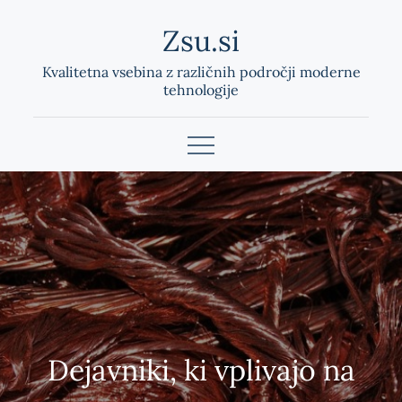
Skip
Zsu.si
to
content
Kvalitetna vsebina z različnih področji moderne
tehnologije
Dejavniki, ki vplivajo na