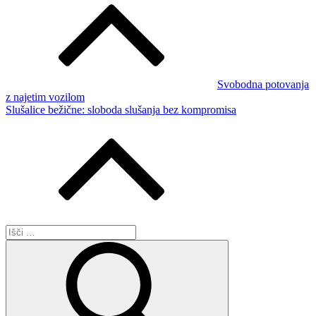
prispevka
Svobodna potovanja
z najetim vozilom
Slušalice bežične: sloboda slušanja bez kompromisa
Išči:
Išči