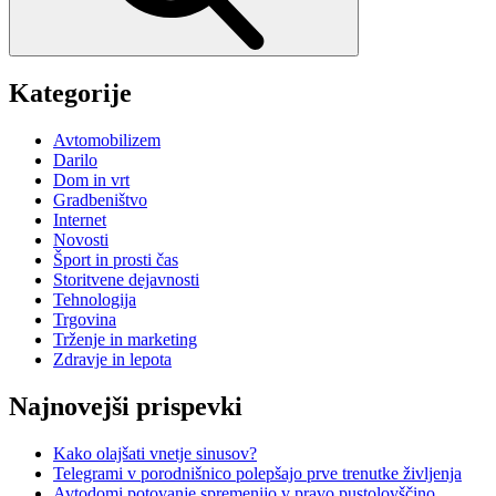
Kategorije
Avtomobilizem
Darilo
Dom in vrt
Gradbeništvo
Internet
Novosti
Šport in prosti čas
Storitvene dejavnosti
Tehnologija
Trgovina
Trženje in marketing
Zdravje in lepota
Najnovejši prispevki
Kako olajšati vnetje sinusov?
Telegrami v porodnišnico polepšajo prve trenutke življenja
Avtodomi potovanje spremenijo v pravo pustolovščino