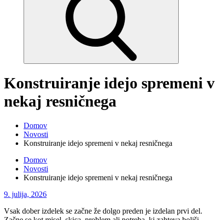
Konstruiranje idejo spremeni v
nekaj resničnega
Domov
Novosti
Konstruiranje idejo spremeni v nekaj resničnega
Domov
Novosti
Konstruiranje idejo spremeni v nekaj resničnega
Posted
9. julija, 2026
on
Vsak dober izdelek se začne že dolgo preden je izdelan prvi del.
Začne se kot misel, skica, problem ali potreba, ki zahteva boljši