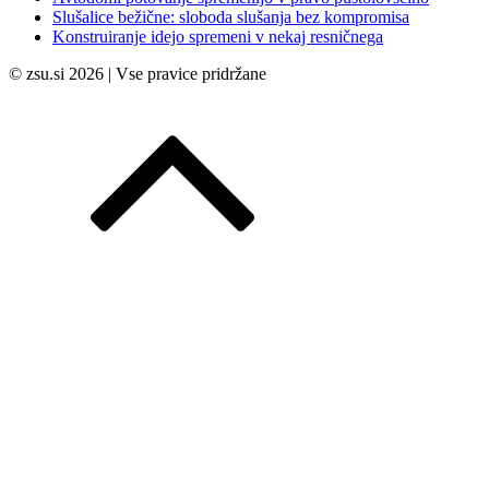
Slušalice bežične: sloboda slušanja bez kompromisa
Konstruiranje idejo spremeni v nekaj resničnega
© zsu.si 2026 | Vse pravice pridržane