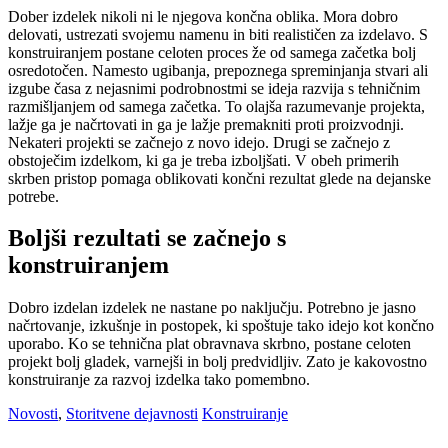
Dober izdelek nikoli ni le njegova končna oblika. Mora dobro
delovati, ustrezati svojemu namenu in biti realističen za izdelavo. S
konstruiranjem postane celoten proces že od samega začetka bolj
osredotočen. Namesto ugibanja, prepoznega spreminjanja stvari ali
izgube časa z nejasnimi podrobnostmi se ideja razvija s tehničnim
razmišljanjem od samega začetka. To olajša razumevanje projekta,
lažje ga je načrtovati in ga je lažje premakniti proti proizvodnji.
Nekateri projekti se začnejo z novo idejo. Drugi se začnejo z
obstoječim izdelkom, ki ga je treba izboljšati. V obeh primerih
skrben pristop pomaga oblikovati končni rezultat glede na dejanske
potrebe.
Boljši rezultati se začnejo s
konstruiranjem
Dobro izdelan izdelek ne nastane po naključju. Potrebno je jasno
načrtovanje, izkušnje in postopek, ki spoštuje tako idejo kot končno
uporabo. Ko se tehnična plat obravnava skrbno, postane celoten
projekt bolj gladek, varnejši in bolj predvidljiv. Zato je kakovostno
konstruiranje za razvoj izdelka tako pomembno.
Novosti
,
Storitvene dejavnosti
Konstruiranje
Navigacija