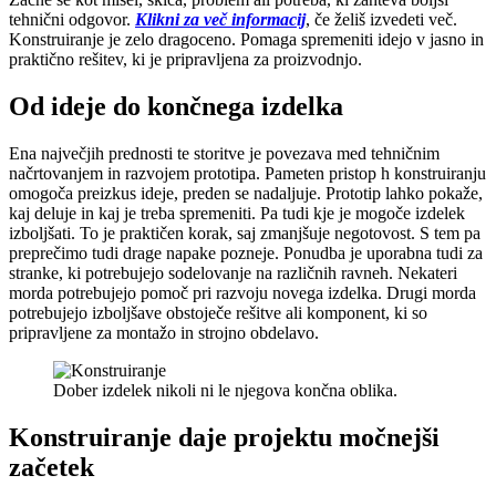
tehnični odgovor.
Klikni za več informacij
, če želiš izvedeti več.
Konstruiranje je zelo dragoceno. Pomaga spremeniti idejo v jasno in
praktično rešitev, ki je pripravljena za proizvodnjo.
Od ideje do končnega izdelka
Ena največjih prednosti te storitve je povezava med tehničnim
načrtovanjem in razvojem prototipa. Pameten pristop h konstruiranju
omogoča preizkus ideje, preden se nadaljuje. Prototip lahko pokaže,
kaj deluje in kaj je treba spremeniti. Pa tudi kje je mogoče izdelek
izboljšati. To je praktičen korak, saj zmanjšuje negotovost. S tem pa
preprečimo tudi drage napake pozneje. Ponudba je uporabna tudi za
stranke, ki potrebujejo sodelovanje na različnih ravneh. Nekateri
morda potrebujejo pomoč pri razvoju novega izdelka. Drugi morda
potrebujejo izboljšave obstoječe rešitve ali komponent, ki so
pripravljene za montažo in strojno obdelavo.
Dober izdelek nikoli ni le njegova končna oblika.
Konstruiranje daje projektu močnejši
začetek