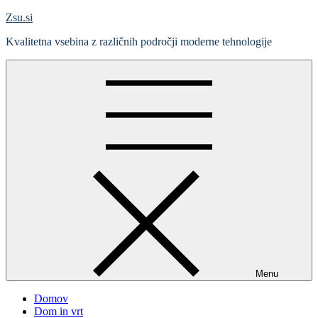
Skip
Zsu.si
to
Kvalitetna vsebina z različnih področji moderne tehnologije
content
Menu
Domov
Dom in vrt