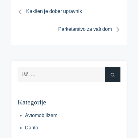
Navigacija
Kakšen je dober upravnik
prispevka
Parketarstvo za vaš dom
Išči:
Išči
Kategorije
Avtomobilizem
Darilo