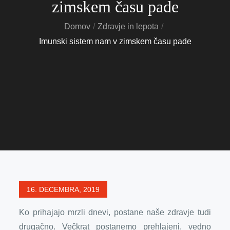
zimskem času pade
Domov
Zdravje in lepota
Imunski sistem nam v zimskem času pade
Posted
16. DECEMBRA, 2019
on
Ko prihajajo mrzli dnevi, postane naše zdravje tudi
drugačno. Večkrat postanemo prehlajeni, vedno