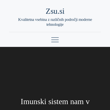
Skip
Zsu.si
to
content
Kvalitetna vsebina z različnih področji moderne
tehnologije
Imunski sistem nam v