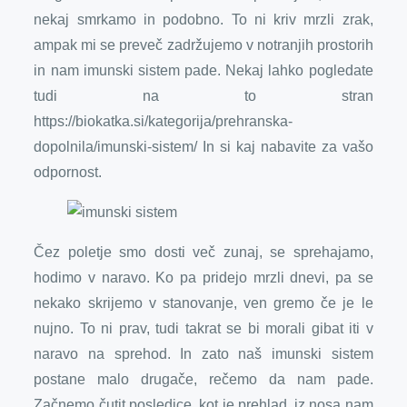
nekaj smrkamo in podobno. To ni kriv mrzli zrak,
ampak mi se preveč zadržujemo v notranjih prostorih
in nam imunski sistem pade. Nekaj lahko pogledate
tudi na to stran
https://biokatka.si/kategorija/prehranska-
dopolnila/imunski-sistem/ In si kaj nabavite za vašo
odpornost.
Čez poletje smo dosti več zunaj, se sprehajamo,
hodimo v naravo. Ko pa pridejo mrzli dnevi, pa se
nekako skrijemo v stanovanje, ven gremo če je le
nujno. To ni prav, tudi takrat se bi morali gibat iti v
naravo na sprehod. In zato naš imunski sistem
postane malo drugače, rečemo da nam pade.
Začnemo čutit posledice, kot je prehlad, iz nosa nam