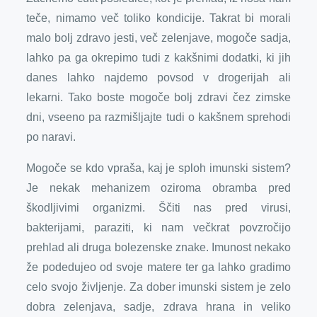
teče, nimamo več toliko kondicije. Takrat bi morali
malo bolj zdravo jesti, več zelenjave, mogoče sadja,
lahko pa ga okrepimo tudi z kakšnimi dodatki, ki jih
danes lahko najdemo povsod v drogerijah ali
lekarni. Tako boste mogoče bolj zdravi čez zimske
dni, vseeno pa razmišljajte tudi o kakšnem sprehodi
po naravi.
Mogoče se kdo vpraša, kaj je sploh imunski sistem?
Je nekak mehanizem oziroma obramba pred
škodljivimi organizmi. Ščiti nas pred virusi,
bakterijami, paraziti, ki nam večkrat povzročijo
prehlad ali druga bolezenske znake. Imunost nekako
že podedujeo od svoje matere ter ga lahko gradimo
celo svojo življenje. Za dober imunski sistem je zelo
dobra zelenjava, sadje, zdrava hrana in veliko