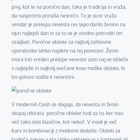
prej, kot le na poročni dan, taka je tradicija in vraža,
da nasprotno prinaša nesrečo. To je sicer vraža
vendar je prelepa nevesta res lepo darilo ženinu na
njun najlepši dan in za to se je vredno potruditi ter
ozaljšati. Poročne obleke za najbolj zahtevne
uporabnike lahko najdete na tej povezavi. Ženin
mora biti vreden prelepe neveste zato naj se obleče
v najlepše in najbolj svečane kose moške obleke, ki
bo gotovo sodila k nevestini.
V modernih časih se dogaja, da nevesta in ženin
skupaj izbirata poročne obleke tudi za to, ker niso
več tako zelo klasične, kot nekoč. V modi je več
barv in kombinaciji z modnimi dodatki. Obleki za
bodoča zakonca sta lahko usklajeni in v harmoniji ali