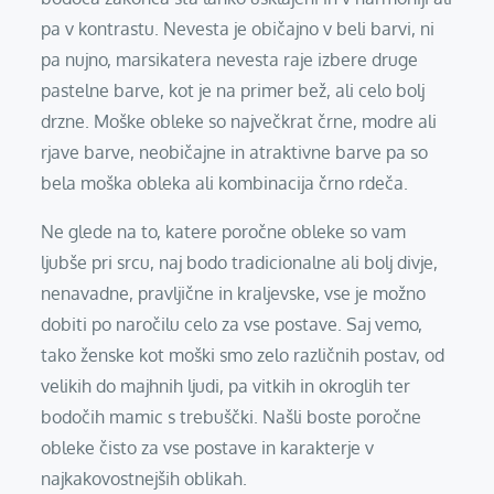
pa v kontrastu. Nevesta je običajno v beli barvi, ni
pa nujno, marsikatera nevesta raje izbere druge
pastelne barve, kot je na primer bež, ali celo bolj
drzne. Moške obleke so največkrat črne, modre ali
rjave barve, neobičajne in atraktivne barve pa so
bela moška obleka ali kombinacija črno rdeča.
Ne glede na to, katere poročne obleke so vam
ljubše pri srcu, naj bodo tradicionalne ali bolj divje,
nenavadne, pravljične in kraljevske, vse je možno
dobiti po naročilu celo za vse postave. Saj vemo,
tako ženske kot moški smo zelo različnih postav, od
velikih do majhnih ljudi, pa vitkih in okroglih ter
bodočih mamic s trebuščki. Našli boste poročne
obleke čisto za vse postave in karakterje v
najkakovostnejših oblikah.