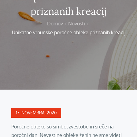
priznanih kreacij
Domov
Novosti
Unikatne vrhunske poročne obleke priznanih kreacij
Posted
17. NOVEMBRA, 2020
on
Poročne obleke so simbol zvestobe in sreče na
poročni dan. Nevestine obleke ženin ne sme videti