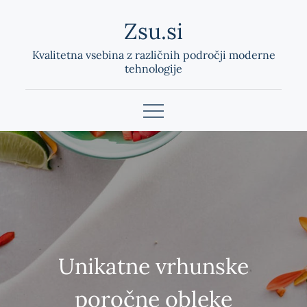
Skip
Zsu.si
to
content
Kvalitetna vsebina z različnih področji moderne
tehnologije
Unikatne vrhunske
poročne obleke