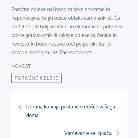
Poročne obleke naj bodo sanjske enkratne in
neponovljive, če jih boste oblekli samo enkrat. Če
pa želite biti bolj praktični in ekonomični, potem si
boste gotovo omislili takšne obleke za ženina in
nevesto, ki bodo nosljive tudi po poroki, kar je
seveda možno za različne svečanosti.
NOVOSTI
POROČNE OBLEKE
Navigacija
Izbrana kuhinja postane središče vašega
doma
prispevka
Varčevanje se izplača