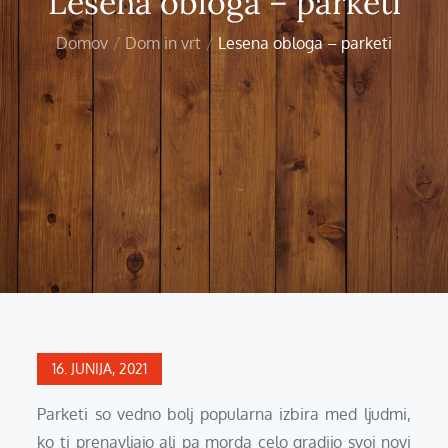
Lesena obloga – parketi
Domov
Dom in vrt
Lesena obloga – parketi
Posted
16. JUNIJA, 2021
on
Parketi so vedno bolj popularna izbira med ljudmi,
ko ti prenavljajo ali pa morda celo gradijo svoj novi