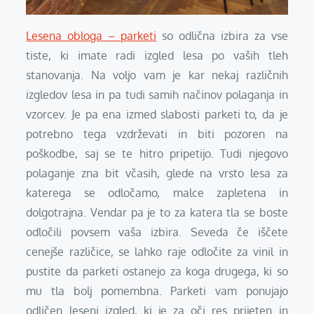
Lesena obloga – parketi
so odlična izbira za vse
tiste, ki imate radi izgled lesa po vaših tleh
stanovanja. Na voljo vam je kar nekaj različnih
izgledov lesa in pa tudi samih načinov polaganja in
vzorcev. Je pa ena izmed slabosti parketi to, da je
potrebno tega vzdrževati in biti pozoren na
poškodbe, saj se te hitro pripetijo. Tudi njegovo
polaganje zna bit včasih, glede na vrsto lesa za
katerega se odločamo, malce zapletena in
dolgotrajna. Vendar pa je to za katera tla se boste
odločili povsem vaša izbira. Seveda če iščete
cenejše različice, se lahko raje odločite za vinil in
pustite da parketi ostanejo za koga drugega, ki so
mu tla bolj pomembna. Parketi vam ponujajo
odličen leseni izgled, ki je za oči res prijeten in