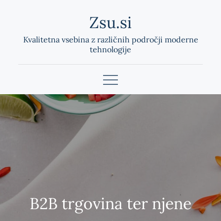
Skip
Zsu.si
to
content
Kvalitetna vsebina z različnih področji moderne
tehnologije
B2B trgovina ter njene