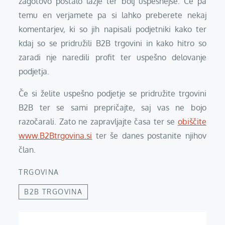
zagotovo postalo lažje ter bolj uspešnejše. Če pa
temu en verjamete pa si lahko preberete nekaj
komentarjev, ki so jih napisali podjetniki kako ter
kdaj so se pridružili B2B trgovini in kako hitro so
zaradi nje naredili profit ter uspešno delovanje
podjetja.
Če si želite uspešno podjetje se pridružite trgovini
B2B ter se sami prepričajte, saj vas ne bojo
razočarali. Zato ne zapravljajte časa ter se
obiščite
www.B2Btrgovina.si
ter še danes postanite njihov
član.
TRGOVINA
B2B TRGOVINA