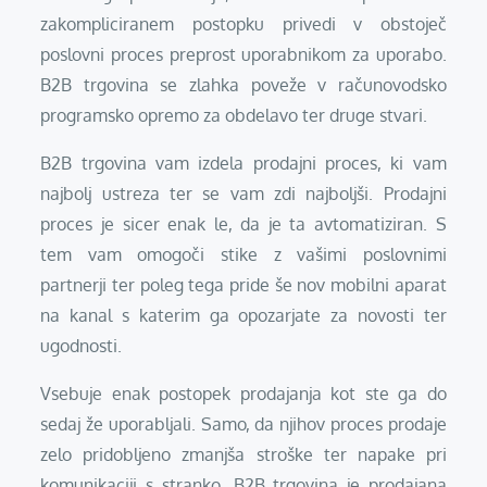
zakompliciranem postopku privedi v obstoječ
poslovni proces preprost uporabnikom za uporabo.
B2B trgovina se zlahka poveže v računovodsko
programsko opremo za obdelavo ter druge stvari.
B2B trgovina vam izdela prodajni proces, ki vam
najbolj ustreza ter se vam zdi najboljši. Prodajni
proces je sicer enak le, da je ta avtomatiziran. S
tem vam omogoči stike z vašimi poslovnimi
partnerji ter poleg tega pride še nov mobilni aparat
na kanal s katerim ga opozarjate za novosti ter
ugodnosti.
Vsebuje enak postopek prodajanja kot ste ga do
sedaj že uporabljali. Samo, da njihov proces prodaje
zelo pridobljeno zmanjša stroške ter napake pri
komunikaciji s stranko. B2B trgovina je prodajana