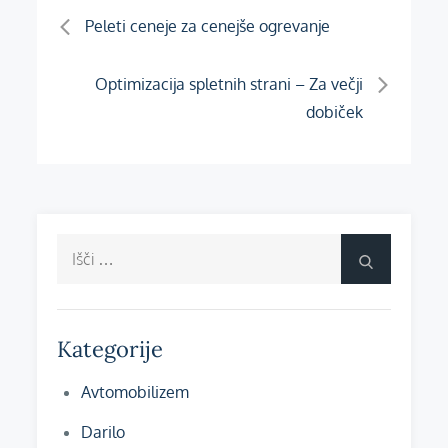
Navigacija
Peleti ceneje za cenejše ogrevanje
prispevka
Optimizacija spletnih strani – Za večji
dobiček
Išči:
Išči
Kategorije
Avtomobilizem
Darilo